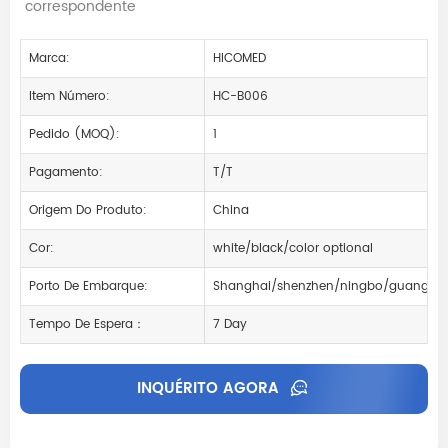
correspondente
Marca:
HICOMED
Item Número:
HC-B006
Pedido (MOQ):
1
Pagamento:
T/T
Origem Do Produto:
China
Cor:
white/black/color optional
Porto De Embarque:
Shanghai/shenzhen/ningbo/guangzh
Tempo De Espera：
7 Day
INQUÉRITO AGORA