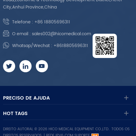
City,Anhui Province,China
Telefone :
+86 18805696311
O email :
sales002@hicomedical.com
Whatsap/Wechat :
+8618805696311
PRECISO DE AJUDA
HOT TAGS
DIREITO AUTORAL © 2026 HICO MEDICAL EQUIPMENT CO.,LTD.. TODOS OS
DIREITOS RESERVADOS. |
REDE IPV6 COM SUPORTE