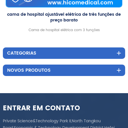
es de
camas hospitalares mecânicas de manivela única
para uso médico
a cama de hospital manual de manivela única tem uma funçã
que é a elevação do encosto de 0 ° a 75 °.a estrutura da cama
feita de aço carbono, que é estável e durável
CATEGORIAS
NOVOS PRODUTOS
ENTRAR EM CONTATO
Private Science&Technology Park II,North Tangkou
Road,Economic & Technology Development District,Hefei